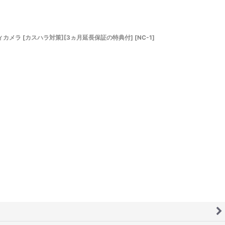
ボディカメラ [カスハラ対策][3ヵ月延長保証の特典付]
[
NC-1
]