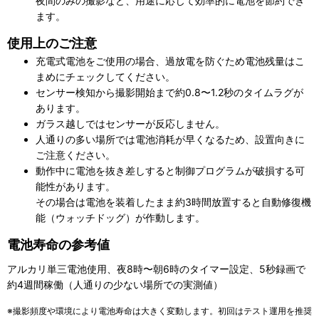
夜間のみの撮影など、用途に応じて効率的に電池を節約でき
ます。
使用上のご注意
充電式電池をご使用の場合、過放電を防ぐため電池残量はこ
まめにチェックしてください。
センサー検知から撮影開始まで約0.8〜1.2秒のタイムラグが
あります。
ガラス越しではセンサーが反応しません。
人通りの多い場所では電池消耗が早くなるため、設置向きに
ご注意ください。
動作中に電池を抜き差しすると制御プログラムが破損する可
能性があります。
その場合は電池を装着したまま約3時間放置すると自動修復機
能（ウォッチドッグ）が作動します。
電池寿命の参考値
アルカリ単三電池使用、夜8時〜朝6時のタイマー設定、5秒録画で
約4週間稼働（人通りの少ない場所での実測値）
※撮影頻度や環境により電池寿命は大きく変動します。初回はテスト運用を推奨