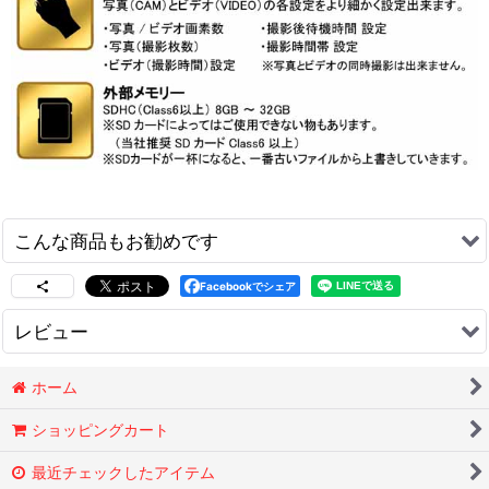
こんな商品もお勧めです
センサーカム専用屋内ACアダプター
Facebookでシェア
[
IR-1AC
]
2,750
円
(税込)
レビュー
■ARC製 ■屋内100V用AC電源アダプター ■対
応：センサーカム専用 ■長さ：約150ｃｍ前後 本
0
件のレビュー
ホーム
製品は防水ではありません。この電源を使うとセ
ンサーカムも防水性が無くなりますので屋外で…
ショッピングカート
[オプション]業務用32GB SDHCカード
最近チェックしたアイテム
Class10[ULTRA MLCタイプ]
[
ULTRMLC32
]