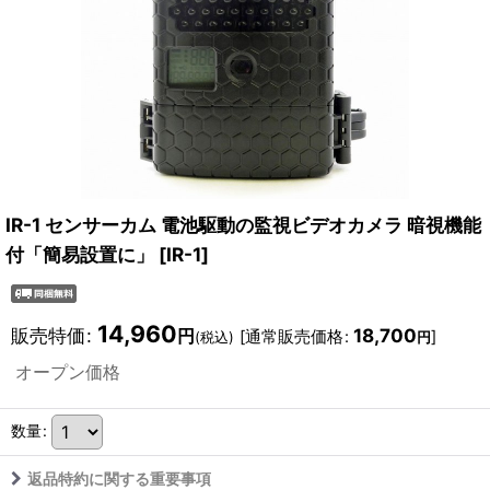
IR-1 センサーカム 電池駆動の監視ビデオカメラ 暗視機能
付「簡易設置に」
[
IR-1
]
14,960
販売特価
:
18,700
円
[
通常販売価格
:
]
(税込)
円
オープン価格
数量
:
返品特約に関する重要事項