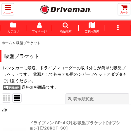
メニュー
カート
カテゴリ
マイページ
商品検索
ご利用案内
ホーム
>
吸盤ブラケット
吸盤ブラケット
レンタカーに最適。ドライブレコーダーの取り外しが簡単な吸盤ブ
ラケットです。 電源として各モデル用のシガーソケットアダプタも
ご用意ください。
送料無料商品です。
表示順変更
閉じる
2
件
表示数
:
ドライブマン GP-4K対応 吸盤ブラケット[オプシ
ョン]
[
720ROT-SC
]