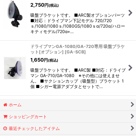
並び順
:
2,750
円
(税込)
吸盤ブラケットです。 ■ARC製オプションパーツ
絞り込む
■対応：ドライブマン下記モデル 720/720
ｓ/1080/1080ｓ/1080GS/1080ｓα/720α/ハロー
キティモデル/720α+…
ドライブマンGA-1080/GA-720専用 吸盤ブラケ
ット[オプション]
[
GA-SCB
]
1,650
円
(税込)
吸盤ブラケットです。 ■ARC製 ■対応：ドライブ
マン GA-710/GA-1080 ※その他には使えませ
ん。 ■サクションカップ（吸盤型）ブラケット 1
個 ■シガー電源アダプタとセットで…
ホーム
ショッピングカート
最近チェックしたアイテム