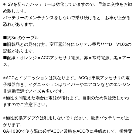
※12Vを切ったバッテリーは劣化していますので、早急に交換をお勧
め致します。
バッテリーのメンテナンスをしないで乗り続けると、お車が上がる
恐れがあります。
■約3mのケーブル
■旧製品との見分け方。変圧器部分にシリアル番号****D V1.02の
記載があります。
■配線：オレンジ＝ACCアクセサリ電源。赤＝常時電源。黒＝アー
ス。
※ACCとイグニッションは異なります。ACCは車載アクセサリの電
子機器向き、イグニッションはワイパーやエアコンなどのエンジン
非連動電源でノイズも多いです。
※極性を間違えた場合は電源が壊れます。自損のため保証致しかね
ますのでご注意下さい。
※極性変換アダプタは利用しないでください。最悪バッテリーが上
がります。
GA-1080で使う際は必ずACCと常時をACC側に共締めして、極性変