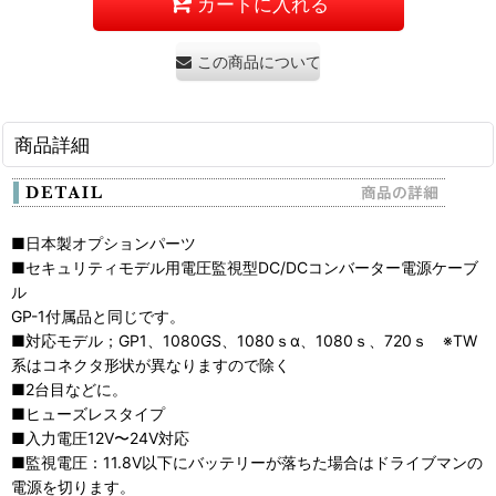
カートに入れる
この商品について問い合わせる
商品詳細
■日本製オプションパーツ
■セキュリティモデル用電圧監視型DC/DCコンバーター電源ケーブ
ル
GP-1付属品と同じです。
■対応モデル；GP1、1080GS、1080ｓα、1080ｓ、720ｓ ※TW
系はコネクタ形状が異なりますので除く
■2台目などに。
■ヒューズレスタイプ
■入力電圧12V〜24V対応
■監視電圧：11.8V以下にバッテリーが落ちた場合はドライブマンの
電源を切ります。