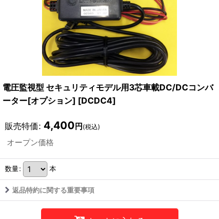
電圧監視型 セキュリティモデル用3芯車載DC/DCコンバ
ーター[オプション]
[
DCDC4
]
4,400
販売特価
:
円
(税込)
オープン価格
数量
:
本
返品特約に関する重要事項