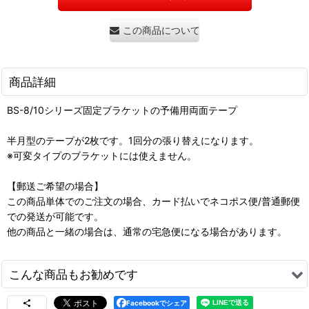
この商品について問い合わせる
商品詳細
BS-8/10シリーズ固定ブラケットの予備用両面テープ
半月型のテープが2枚です。1回分の張り替えになります。
※可変タイプのブラケットには使えません。
【郵送ご希望の場合】
この商品単体でのご注文の場合、カード払いでネコポス便/普通郵便
での発送が可能です。
他の商品と一緒の場合は、通常の宅急便になる場合があります。
こんな商品もお勧めです
BSシリーズ用 Arai製SZ-G専用固定式ブラケット
Facebookでシェア