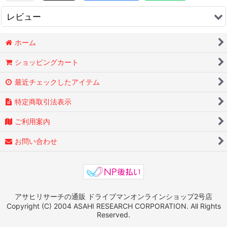
白
[
PSBR-W
]
レビュー
3,520
円
(税込)
BSシリーズ用の固定ブラケット 指定されたヘル
0
件のレビュー
ホーム
メットに固定するためのブラケットです。製品付
属の可動式ではありませんのでご注意下さい。 ま
ショッピングカート
た、全てのタイプのヘルメットに付く事を保証は
しておりませ…
最近チェックしたアイテム
BSシリーズ用 SHOEI製J-Cruise専用固定式ブラ
特定商取引法表示
ケット
[
PSBR
]
4,400
ご利用案内
円
(税込)
BSシリーズ用の固定ブラケット 指定されたヘル
お問い合わせ
メットに固定するためのブラケットです。製品付
属の可動式ではありませんのでご注意下さい。 ま
た、全てのタイプのヘルメットに付く事を保証は
しておりませ…
アサヒリサーチの通販 ドライブマンオンラインショップ2号店
Copyright (C) 2004 ASAHI RESEARCH CORPORATION. All Rights
Reserved.