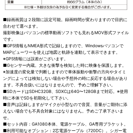
■録画画質は２段階に設定可能。録画時間が変わりますので目的に
合わせて選べます。
撮影映像はパソコンの標準動画ソフトでも見れるMOV形式ファイル
です。
■GPS情報もNMEA形式で記録しますので、Windowsパソコンで
MAPビューワーを使えば地図と軌跡を連動して表示できます。
※GPS情報には誤差がございます。
■Gセンサー内蔵。大きな衝撃を検知した時に映像を保護します。
※加速度の変化量で判断しますので車体振動や衝撃の方向やタイミ
ングによっては検知しない場合や予想外の時に反応する場合があり
ます。不具合扱いにはなりませんので、予めご理解下さい。
■SDカードはSDHC32GB、SDXCは64G〜128GBまで対応。※使用
時に本体でSDを初期化して下さい。
■音声は記録しますがマイクが小型なので音質、音量がご期待に添
えない場合でも不具合対象にはなりません。予めご了承下さいま
せ。
■セット内容：GA1080本体、電源ケーブル、GA専用ブラケット。
■利用可能なオプション：2芯電源ケーブル（720DC）。シガー電