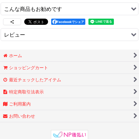
こんな商品もお勧めです
ドライブマンGA-1080/GA-720専用 吸盤ブラケ
Facebookでシェア
ット[オプション]
[
GA-SCB
]
レビュー
1,650
円
(税込)
吸盤ブラケットです。 ■ARC製 ■対応：ドライブ
0
件のレビュー
マン GA-710/GA-1080 ※その他には使えませ
ホーム
ん。 ■サクションカップ（吸盤型）ブラケット 1
個 ■シガー電源アダプタとセットで…
ショッピングカート
ドライブマンGA-1080専用 セカンドカメラキッ
最近チェックしたアイテム
ト[オプション]
[
GA-TC
]
特定商取引法表示
5,500
円
(税込)
ご利用案内
GA-1080用のセカンドカメラキット ■ARC製オプ
ションパーツ ■対応：ドライブマン下記モデル
お問い合わせ
GA-1080 ※その他には使えません。 ■セカンドカ
メラユニット、6ｍカメラケーブル…