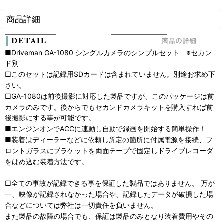
商品詳細
■Driveman GA-1080 シングルカメラのシンプルセット ※セカン
ド別
□このセットは記録用SDカードは含まれていません。別途お求め下
さい。
□GA-1080は前後撮影に対応した製品ですが、このパッケージは前
カメラのみです。後からでもセカンドカメラキットを購入すれば前
後撮影にする事が可能です。
■エンジンオンでACCに連動し自動で録画を開始する簡単操作！
■装着はディーラーなどに依頼し所定の箇所に付属電源を接続、フ
ロントガラスにブラケットを両面テープで固定しドライブレコーダ
をはめ込む装着方法です。
□全ての事故が記録できる事を保証した製品ではありません。 万が
一、映像が記録されなかった場合や、記録したデータが破損した場
合などについては弊社は一切責任を負いません。
また製品の故障の場合でも、保証は製品のみとなり装着費用やその