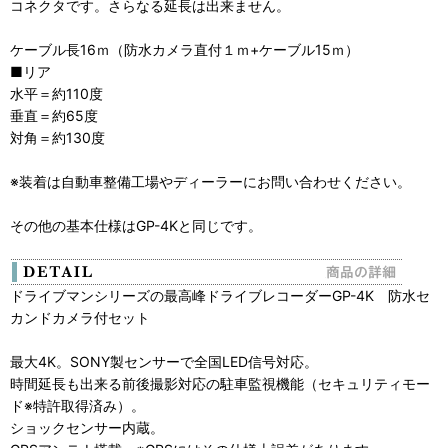
コネクタです。さらなる延長は出来ません。
ケーブル長16ｍ（防水カメラ直付１ｍ+ケーブル15ｍ）
■リア
水平＝約110度
垂直＝約65度
対角＝約130度
※装着は自動車整備工場やディーラーにお問い合わせください。
その他の基本仕様はGP-4Kと同じです。
ドライブマンシリーズの最高峰ドライブレコーダーGP-4K 防水セ
カンドカメラ付セット
最大4K。SONY製センサーで全国LED信号対応。
時間延長も出来る前後撮影対応の駐車監視機能（セキュリティモー
ド※特許取得済み）。
ショックセンサー内蔵。