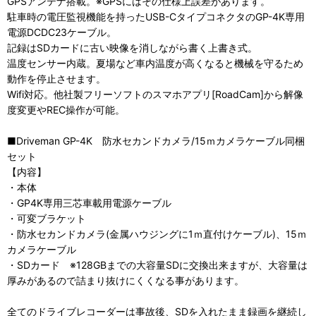
GPSアンテナ搭載。※GPSにはその仕様上誤差があります。
駐車時の電圧監視機能を持ったUSB-CタイプコネクタのGP-4K専用
電源DCDC23ケーブル。
記録はSDカードに古い映像を消しながら書く上書き式。
温度センサー内蔵。夏場など車内温度が高くなると機械を守るため
動作を停止させます。
Wifi対応。他社製フリーソフトのスマホアプリ[RoadCam]から解像
度変更やREC操作が可能。
■Driveman GP-4K 防水セカンドカメラ/15ｍカメラケーブル同梱
セット
【内容】
・本体
・GP4K専用三芯車載用電源ケーブル
・可変ブラケット
・防水セカンドカメラ(金属ハウジングに1ｍ直付けケーブル)、15ｍ
カメラケーブル
・SDカード ※128GBまでの大容量SDに交換出来ますが、大容量は
厚みがあるので詰まり抜けにくくなる事があります。
全てのドライブレコーダーは事故後、SDを入れたまま録画を継続し