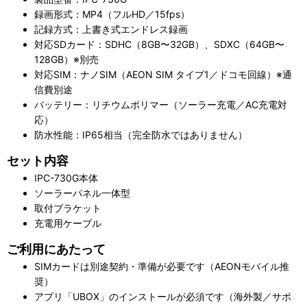
録画形式：MP4（フルHD／15fps）
記録方式：上書き式エンドレス録画
対応SDカード：SDHC（8GB〜32GB）、SDXC（64GB〜
128GB）※別売
対応SIM：ナノSIM（AEON SIM タイプ1／ドコモ回線）※通
信費別途
バッテリー：リチウムポリマー（ソーラー充電／AC充電対
応）
防水性能：IP65相当（完全防水ではありません）
セット内容
IPC-730G本体
ソーラーパネル一体型
取付ブラケット
充電用ケーブル
ご利用にあたって
SIMカードは別途契約・準備が必要です（AEONモバイル推
奨）
アプリ「UBOX」のインストールが必須です（海外製／サポ