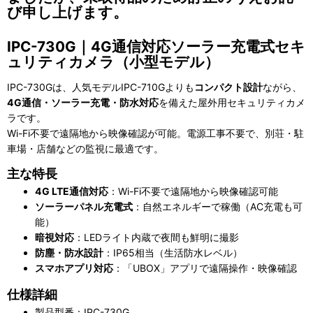
び申し上げます。
IPC-730G｜4G通信対応ソーラー充電式セキ
ュリティカメラ（小型モデル）
IPC-730Gは、人気モデルIPC-710Gよりも
コンパクト設計
ながら、
4G通信・ソーラー充電・防水対応
を備えた屋外用セキュリティカメ
ラです。
Wi-Fi不要で遠隔地から映像確認が可能。電源工事不要で、別荘・駐
車場・店舗などの監視に最適です。
主な特長
4G LTE通信対応
：Wi-Fi不要で遠隔地から映像確認可能
ソーラーパネル充電式
：自然エネルギーで稼働（AC充電も可
能）
暗視対応
：LEDライト内蔵で夜間も鮮明に撮影
防塵・防水設計
：IP65相当（生活防水レベル）
スマホアプリ対応
：「UBOX」アプリで遠隔操作・映像確認
仕様詳細
製品型番：IPC-730G