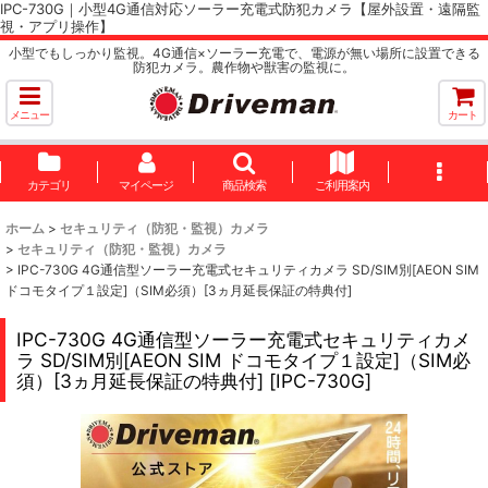
IPC-730G｜小型4G通信対応ソーラー充電式防犯カメラ【屋外設置・遠隔監
視・アプリ操作】
小型でもしっかり監視。4G通信×ソーラー充電で、電源が無い場所に設置できる
防犯カメラ。農作物や獣害の監視に。
メニュー
カート
カテゴリ
マイページ
商品検索
ご利用案内
ホーム
>
セキュリティ（防犯・監視）カメラ
>
セキュリティ（防犯・監視）カメラ
>
IPC-730G 4G通信型ソーラー充電式セキュリティカメラ SD/SIM別[AEON SIM
ドコモタイプ１設定]（SIM必須）[3ヵ月延長保証の特典付]
IPC-730G 4G通信型ソーラー充電式セキュリティカメ
ラ SD/SIM別[AEON SIM ドコモタイプ１設定]（SIM必
須）[3ヵ月延長保証の特典付]
[
IPC-730G
]