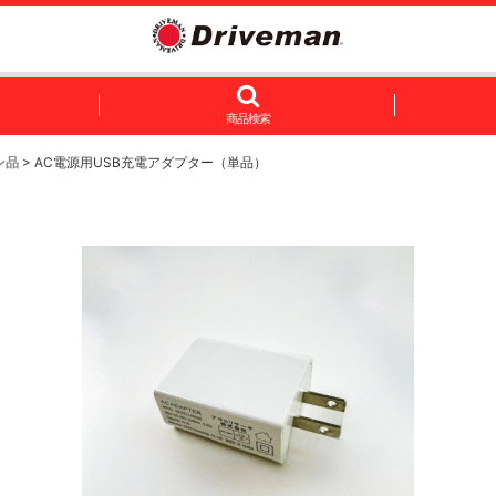
商品検索
ン品
>
AC電源用USB充電アダプター（単品）