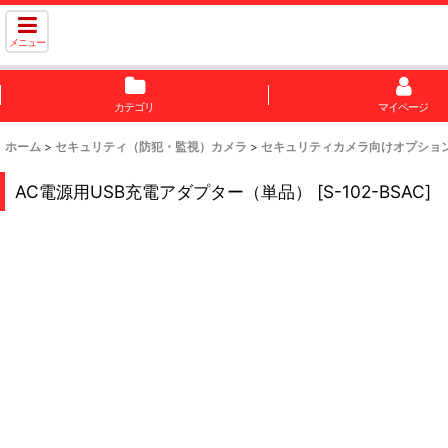
メニュー
カテゴリ
マイページ
ホーム
>
セキュリティ（防犯・監視）カメラ
>
セキュリティカメラ向けオプショ
AC電源用USB充電アダプター（単品）
[
S-102-BSAC
]