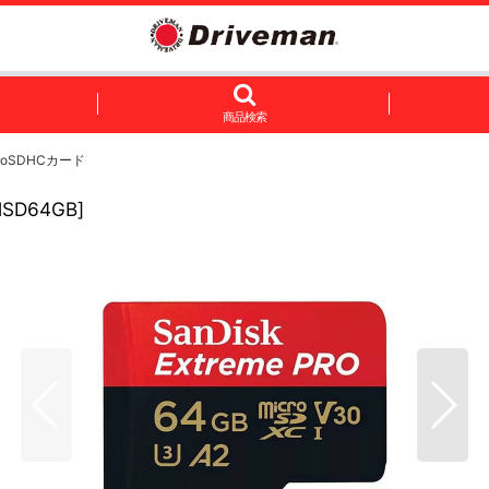
商品検索
croSDHCカード
SD64GB
]