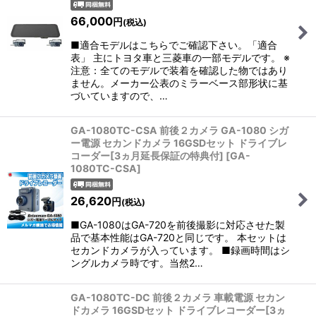
66,000
円
(税込)
■適合モデルはこちらでご確認下さい。「適合
表」 主にトヨタ車と三菱車の一部モデルです。 ※
注意：全てのモデルで装着を確認した物ではあり
ません。メーカー公表のミラーベース部形状に基
づいていますので、…
GA-1080TC-CSA 前後２カメラ GA-1080 シガ
ー電源 セカンドカメラ 16GSDセット ドライブレ
コーダー[3ヵ月延長保証の特典付]
[
GA-
1080TC-CSA
]
26,620
円
(税込)
■GA-1080はGA-720を前後撮影に対応させた製
品で基本性能はGA-720と同じです。 本セットは
セカンドカメラが入っています。 ■録画時間はシ
ングルカメラ時です。当然2…
GA-1080TC-DC 前後２カメラ 車載電源 セカン
ドカメラ 16GSDセット ドライブレコーダー[3ヵ