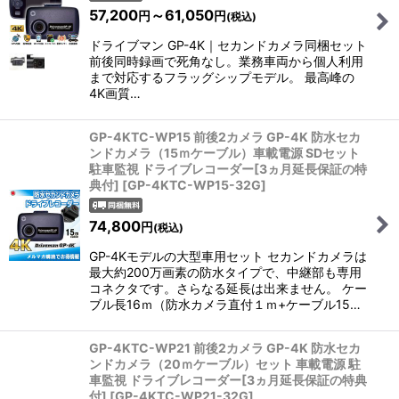
57,200
～61,050
円
円
(税込)
ドライブマン GP-4K｜セカンドカメラ同梱セット
前後同時録画で死角なし。業務車両から個人利用
まで対応するフラッグシップモデル。 最高峰の
4K画質…
GP-4KTC-WP15 前後2カメラ GP-4K 防水セカ
ンドカメラ（15ｍケーブル）車載電源 SDセット
駐車監視 ドライブレコーダー[3ヵ月延長保証の特
典付]
[
GP-4KTC-WP15-32G
]
74,800
円
(税込)
GP-4Kモデルの大型車用セット セカンドカメラは
最大約200万画素の防水タイプで、中継部も専用
コネクタです。さらなる延長は出来ません。 ケー
ブル長16ｍ（防水カメラ直付１ｍ+ケーブル15…
GP-4KTC-WP21 前後2カメラ GP-4K 防水セカ
ンドカメラ（20ｍケーブル）セット 車載電源 駐
車監視 ドライブレコーダー[3ヵ月延長保証の特典
付]
[
GP-4KTC-WP21-32G
]