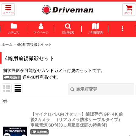
メニュー
カート
カテゴリ
マイページ
商品検索
ご利用案内
ホーム
>
4輪用前後撮影セット
4輪用前後撮影セット
前後撮影が可能なセカンドカメラ付属のセットです。
送料無料商品です。
表示順変更
閉じる
9
件
表示数
:
【マイクロバス向けセット】通販専売 GP-4K 前
後2カメラ （リアカメラ防水ケーブルタイプ）
並び順
:
車載電源 SD付[3ヵ月延長保証の特典付]