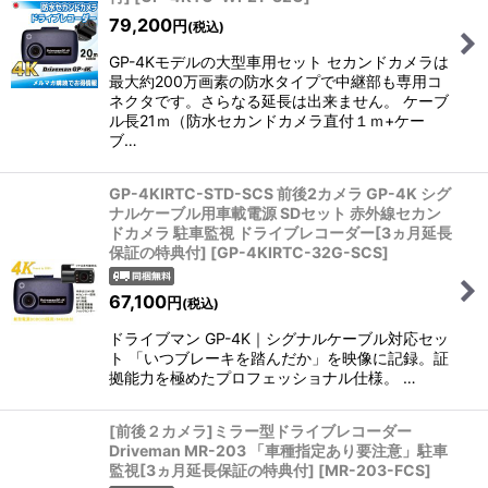
79,200
円
(税込)
GP-4Kモデルの大型車用セット セカンドカメラは
最大約200万画素の防水タイプで中継部も専用コ
ネクタです。さらなる延長は出来ません。 ケーブ
ル長21ｍ（防水セカンドカメラ直付１ｍ+ケー
ブ…
GP-4KIRTC-STD-SCS 前後2カメラ GP-4K シグ
ナルケーブル用車載電源 SDセット 赤外線セカン
ドカメラ 駐車監視 ドライブレコーダー[3ヵ月延長
保証の特典付]
[
GP-4KIRTC-32G-SCS
]
67,100
円
(税込)
ドライブマン GP-4K｜シグナルケーブル対応セッ
ト 「いつブレーキを踏んだか」を映像に記録。証
拠能力を極めたプロフェッショナル仕様。 …
[前後２カメラ]ミラー型ドライブレコーダー
Driveman MR-203 「車種指定あり要注意」駐車
監視[3ヵ月延長保証の特典付]
[
MR-203-FCS
]