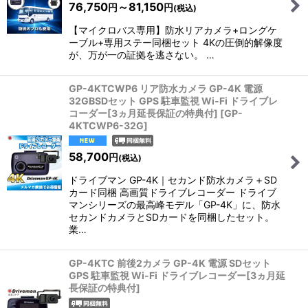
76,750
～81,150
円
円
絞り込む
(税込)
【マイクロバス専用】防水リアカメラ+ロングケ
ーブル+専用ステー同梱セット 4Kの圧倒的解像度
が、万が一の証拠を逃さない。 …
GP-4KTCWP6 リア防水カメラ GP-4K 電源
32GBSDセット GPS 駐車監視 Wi-Fi ドライブレ
コーダー[3ヵ月延長保証の特典付]
[
GP-
4KTCWP6-32G
]
58,700
円
(税込)
ドライブマン GP-4K｜セカンド防水カメラ＋SD
カード同梱 高画質ドライブレコーダー ドライブ
マンシリーズの最高峰モデル「GP-4K」に、防水
セカンドカメラとSDカードを同梱したセット。
業…
GP-4KTC 前後2カメラ GP-4K 電源 SDセット
GPS 駐車監視 Wi-Fi ドライブレコーダー[3ヵ月延
長保証の特典付]