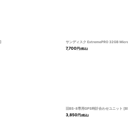
]
サンディスク ExtremePRO 32GB M
7,700
円
(税込)
旧BS-8専用GPS時計合わせユニット
[
B
3,850
円
(税込)