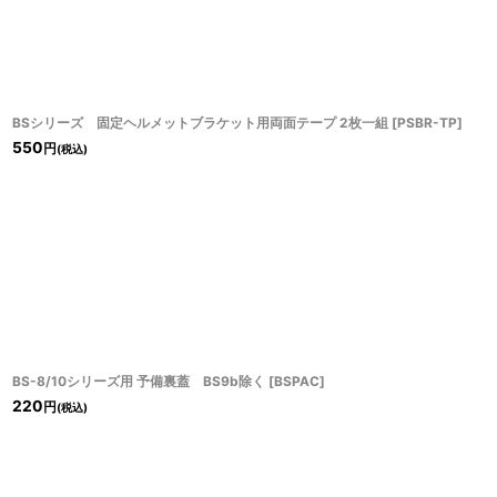
BSシリーズ 固定ヘルメットブラケット用両面テープ 2枚一組
[
PSBR-TP
]
550
円
(税込)
BS-8/10シリーズ用 予備裏蓋 BS9b除く
[
BSPAC
]
220
円
(税込)