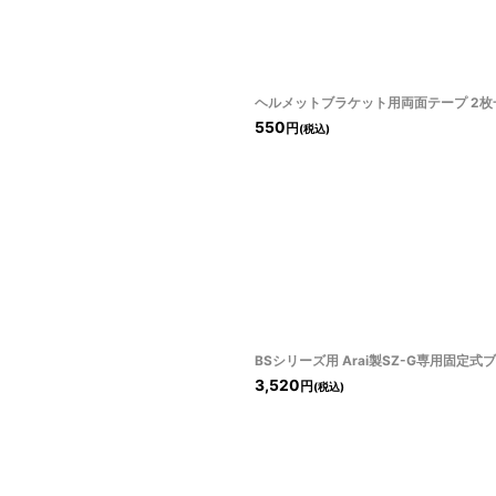
ヘルメットブラケット用両面テープ 2枚一組[B
550
円
(税込)
BSシリーズ用 Arai製SZ-G専用固定
3,520
円
(税込)