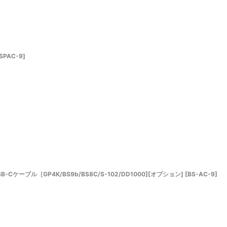
SPAC-9
]
ケーブル［GP4K/BS9b/BS8C/S-102/DD1000][オプション]
[
BS-AC-9
]