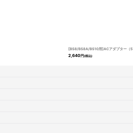
[BS8/BS8A/BS10用]ACアダプター
2,640
円
(税込)