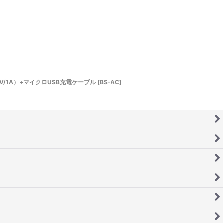
（5V/1A）+マイクロUSB充電ケーブル
[
BS-AC
]