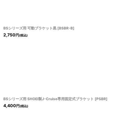
BSシリーズ用 可動ブラケット黒
[
BSBR-B
]
2,750
円
(税込)
BSシリーズ用 SHOEI製J-Cruise専用固定式ブラケット
[
PSBR
]
4,400
円
(税込)