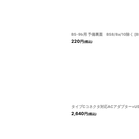
BS-9b用 予備裏蓋 BS8/8a/10除く
[
B
220
円
(税込)
タイプCコネクタ対応ACアダプター+USB-C
2,640
円
(税込)