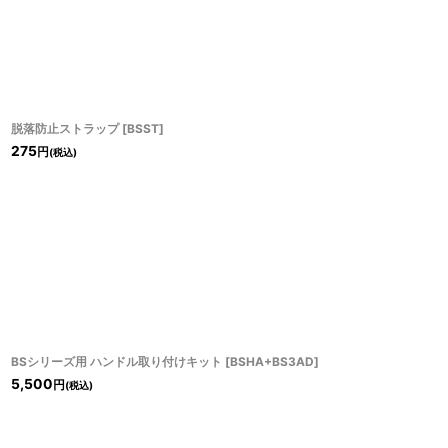
脱落防止ストラップ
[
BSST
]
275
円
(税込)
BSシリーズ用 ハンドル取り付けキット
[
BSHA+BS3AD
]
5,500
円
(税込)