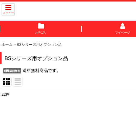
メニュー
カテゴリ
マイページ
ホーム
>
BSシリーズ用オプション品
BSシリーズ用オプション品
送料無料商品です。
22
件
表示数
:
並び順
: